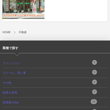
HOME
不動産
業種で探す
2
ファッション
2
スクール・習い事
4
その他
3
医療＆薬局
10
居酒屋＆Bar