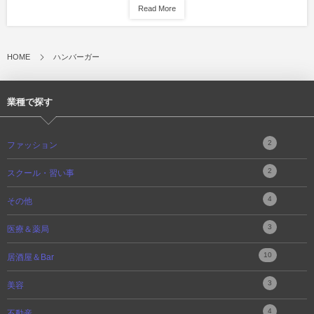
Read More
HOME
ハンバーガー
業種で探す
2
ファッション
2
スクール・習い事
4
その他
3
医療＆薬局
10
居酒屋＆Bar
3
美容
4
不動産