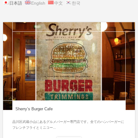
日本語
English
中文
한국
Sherry’s Burger Cafe
品川区武蔵小山にあるグルメバーガー専門店です。全てのハンバーガーに
フレンチフライとミニコー...