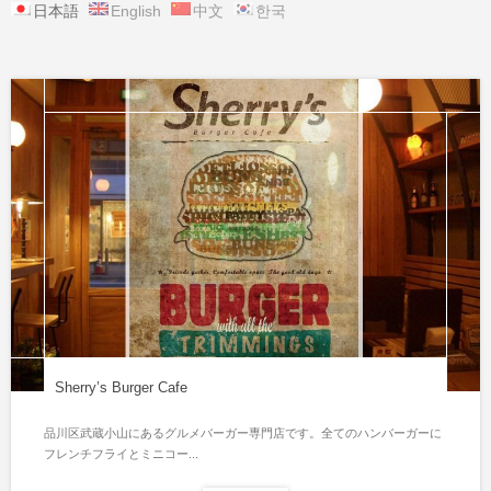
日本語
English
中文
한국
Sherry’s Burger Cafe
品川区武蔵小山にあるグルメバーガー専門店です。全てのハンバーガーに
フレンチフライとミニコー...