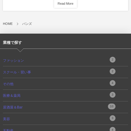
Read More
HOME
バンズ
業種で探す
2
ファッション
2
スクール・習い事
4
その他
3
医療＆薬局
10
居酒屋＆Bar
3
美容
4
不動産