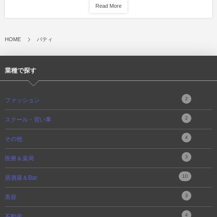
Read More
HOME
パティ
業種で探す
2
ファッション
2
スクール・習い事
4
その他
3
医療＆薬局
10
居酒屋＆Bar
3
美容
4
不動産