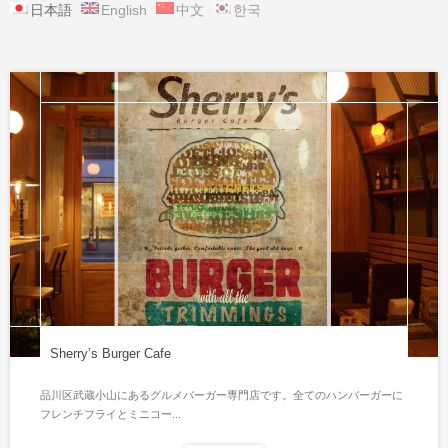
日本語
English
中文
한국
Sherry’s Burger Cafe
品川区武蔵小山にあるグルメバーガー専門店です。全てのハンバーガーに
フレンチフライとミニコー...