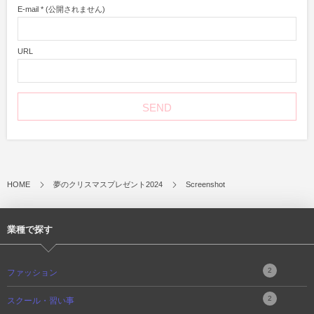
E-mail
*
(公開されません)
URL
HOME
夢のクリスマスプレゼント2024
Screenshot
業種で探す
2
ファッション
2
スクール・習い事