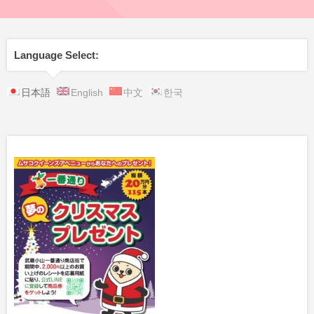
Language Select:
日本語
English
中文
한국