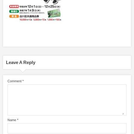
Leave A Reply
Comment
*
Name
*