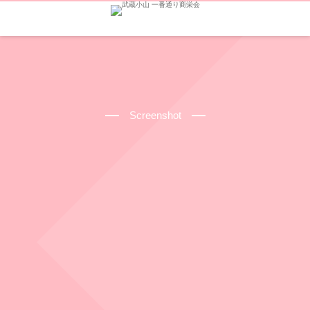
Screenshot