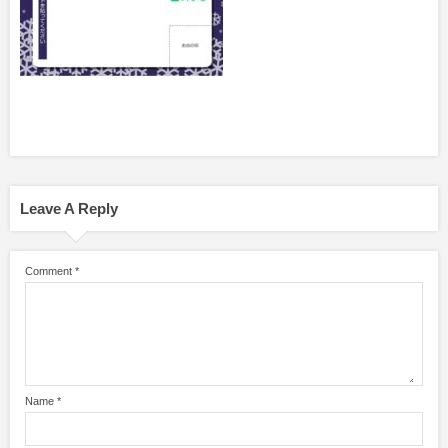
Leave A Reply
Comment
*
Name
*