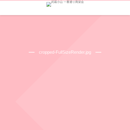
cropped-FullSizeRender.jpg