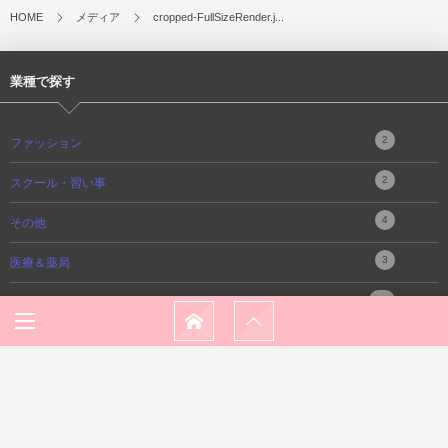
HOME
メディア
cropped-FullSizeRender.j...
業種で探す
2
ファッション
2
スクール・習い事
4
その他
3
医療＆薬局
10
居酒屋＆Bar
3
美容
4
不動産
9
ショッピング