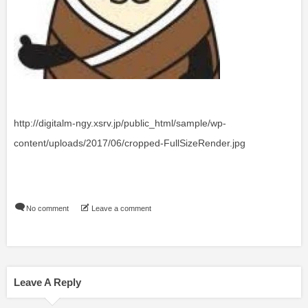
http://digitalm-ngy.xsrv.jp/public_html/sample/wp-
content/uploads/2017/06/cropped-FullSizeRender.jpg
No comment
Leave a comment
Leave A Reply