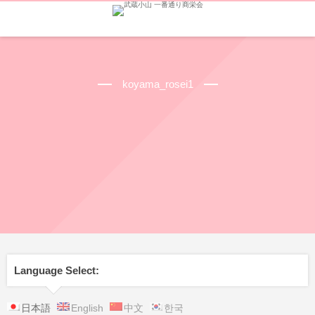
koyama_rosei1
Language Select:
日本語
English
中文
한국