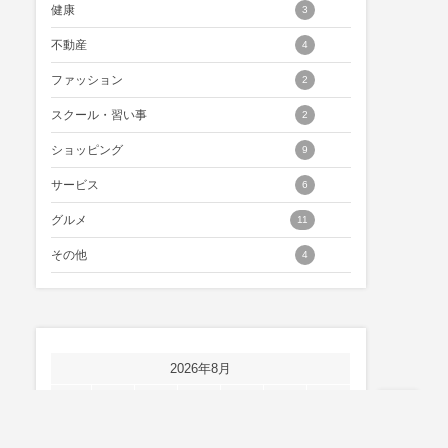
健康
3
不動産
4
ファッション
2
スクール・習い事
2
ショッピング
9
サービス
6
グルメ
11
その他
4
2026年8月
月
火
水
木
金
土
日
1
2