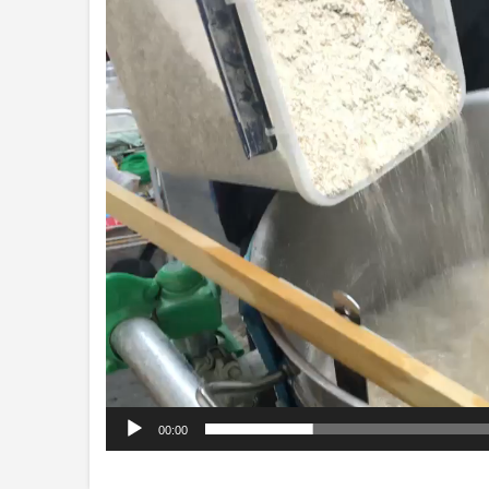
디
오
플
레
이
어
00:00