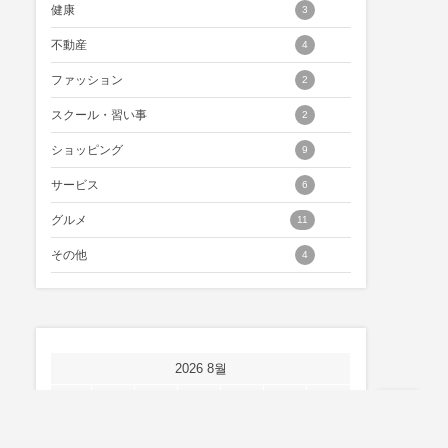
健康
3
不動産
4
ファッション
2
スクール・習い事
2
ショッピング
9
サービス
6
グルメ
11
その他
4
2026 8월
월
화
수
목
금
토
일
1
2