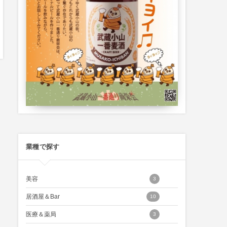
業種で探す
美容
3
居酒屋＆Bar
10
医療＆薬局
3