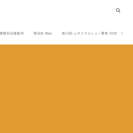
業種別店舗案内
商店街 Map
第13回 ムサコマルシェ一番祭 2025