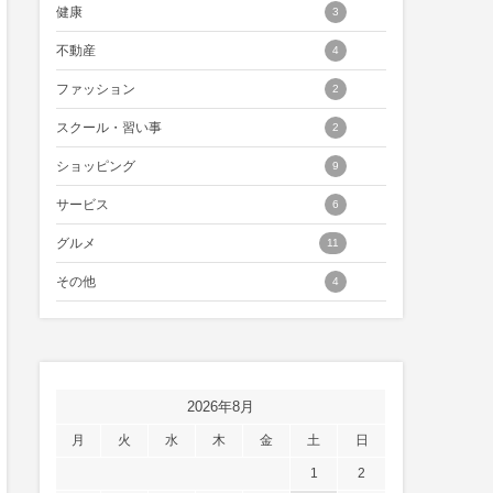
健康
3
不動産
4
ファッション
2
スクール・習い事
2
ショッピング
9
サービス
6
グルメ
11
その他
4
2026年8月
月
火
水
木
金
土
日
1
2