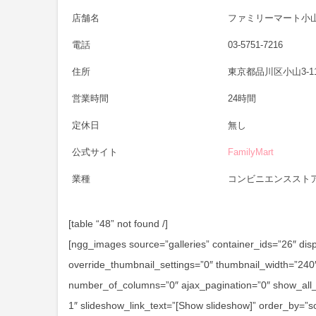
店舗名
ファミリーマート小
電話
03-5751-7216
住所
東京都品川区小山3-11
営業時間
24時間
定休日
無し
公式サイト
FamilyMart
業種
コンビニエンススト
[table “48” not found /]
[ngg_images source=”galleries” container_ids=”26″ dis
override_thumbnail_settings=”0″ thumbnail_width=”24
number_of_columns=”0″ ajax_pagination=”0″ show_all_
1″ slideshow_link_text=”[Show slideshow]” order_by=”so