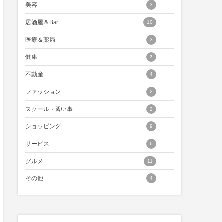
美容
3
居酒屋＆Bar
10
医療＆薬局
3
健康
3
不動産
4
ファッション
2
スクール・習い事
2
ショッピング
9
サービス
6
グルメ
11
その他
4