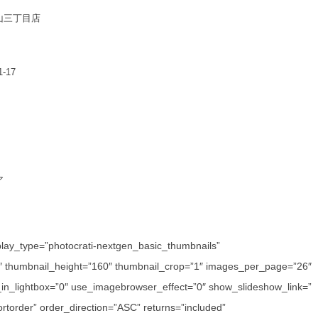
山三丁目店
-17
ア
play_type=”photocrati-nextgen_basic_thumbnails”
0″ thumbnail_height=”160″ thumbnail_crop=”1″ images_per_page=”26″
in_lightbox=”0″ use_imagebrowser_effect=”0″ show_slideshow_link=”
rtorder” order_direction=”ASC” returns=”included”