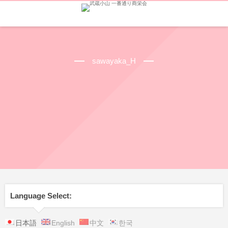
sawayaka_H
Language Select:
日本語
English
中文
한국