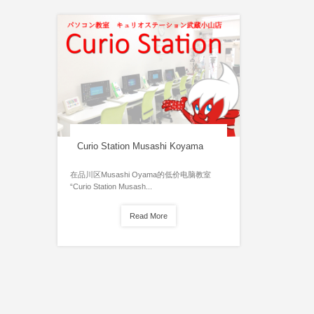
Curio Station Musashi Koyama
在品川区Musashi Oyama的低价电脑教室
“Curio Station Musash...
Read More