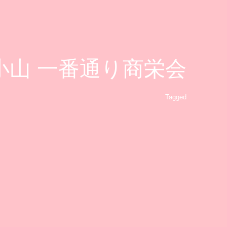
蔵小山 一番通り商栄会
Tagged