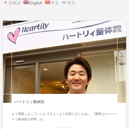
日本語
English
中文
한국
ハートリィ整体院
もう我慢しなくていいんですよ！よく頑張りましたね。 『腰痛ならハート
リィ整体院の狩野（か...