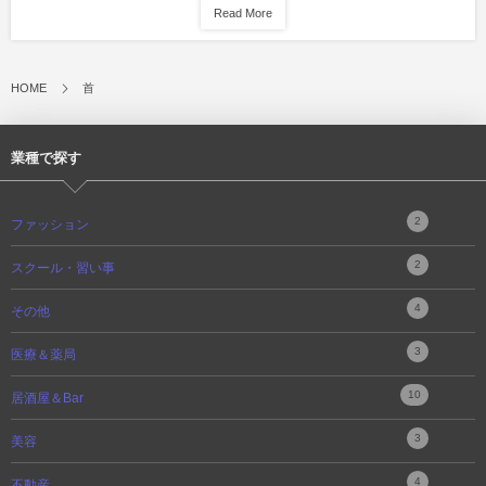
Read More
HOME
首
業種で探す
2
ファッション
2
スクール・習い事
4
その他
3
医療＆薬局
10
居酒屋＆Bar
3
美容
4
不動産