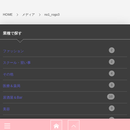
HOME
メディア
no1_rogo3
業種で探す
2
ファッション
2
スクール・習い事
4
その他
3
医療＆薬局
10
居酒屋＆Bar
3
美容
4
不動産