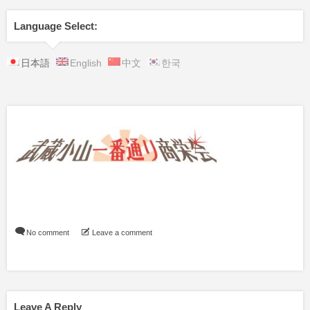
Language Select:
日本語
English
中文
한국
No comment
Leave a comment
Leave A Reply