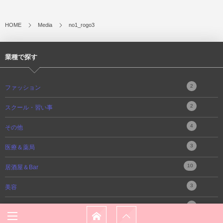
HOME
Media
no1_rogo3
業種で探す
2
ファッション
2
スクール・習い事
4
その他
3
医療＆薬局
10
居酒屋＆Bar
3
美容
4
不動産