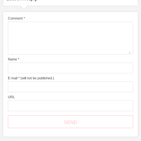
Comment
*
Name
*
E-mail
*
(will not be published.)
URL