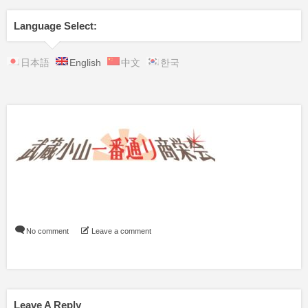
Language Select:
日本語
English
中文
한국
No comment
Leave a comment
Leave A Reply