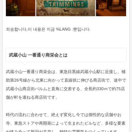
죄송합니다,이 내용은 지금 %LANG :뿐입니다.
武蔵小山 一番通り商栄会とは
武蔵小山一番通り商栄会は、東急目黒線武蔵小山駅に近接し、補
助第26号線から北東に向かって直線状に伸びる商店街で、途中で
武蔵小山商店街パルムと直角に交差する、全長約330ｍで約75店
舗が軒を連ねる商店街です。
時代の流れに合わせて、絶えず変化し今では個性的な店舗やお
寺、東急ストアや再開発によって生まれたビルなど、多様な要素
が絡み合って新旧が共存し、独特な雰囲気をつくっています。