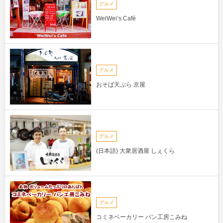
グルメ
WeiWei’s Café
グルメ
おそば天ぷら 京屋
グルメ
(日本語) 大衆居酒屋 しぇくら
グルメ
コミネベーカリー パン工房こみね