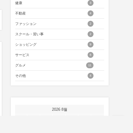
健康
3
不動産
4
ファッション
2
スクール・習い事
2
ショッピング
9
サービス
6
グルメ
11
その他
4
2026 8월
월
화
수
목
금
토
일
1
2