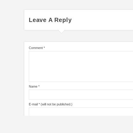
Leave A Reply
Comment
*
Name
*
E-mail
*
(will not be published.)
URL