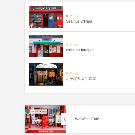
グルメ
Séamus O’Hara
グルメ
chiisana-furaipan
グルメ
おそば天ぷら 京屋
WeiWei’s Café