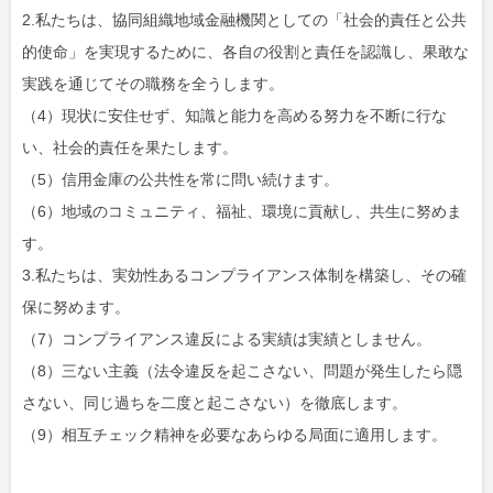
2.私たちは、協同組織地域金融機関としての「社会的責任と公共
的使命」を実現するために、各自の役割と責任を認識し、果敢な
実践を通じてその職務を全うします。
（4）現状に安住せず、知識と能力を高める努力を不断に行な
い、社会的責任を果たします。
（5）信用金庫の公共性を常に問い続けます。
（6）地域のコミュニティ、福祉、環境に貢献し、共生に努めま
す。
3.私たちは、実効性あるコンプライアンス体制を構築し、その確
保に努めます。
（7）コンプライアンス違反による実績は実績としません。
（8）三ない主義（法令違反を起こさない、問題が発生したら隠
さない、同じ過ちを二度と起こさない）を徹底します。
（9）相互チェック精神を必要なあらゆる局面に適用します。