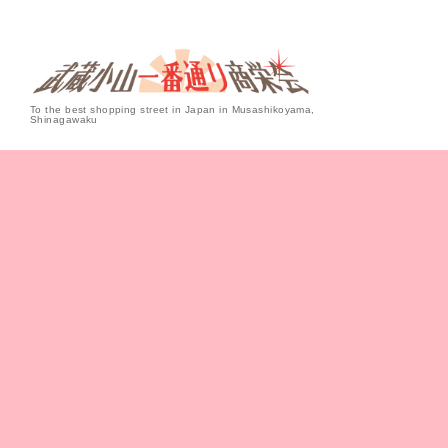
To the best shopping street in Japan in Musashikoyama,
Shinagawaku