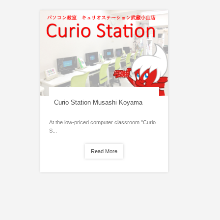
Curio Station Musashi Koyama
At the low-priced computer classroom "Curio
S...
Read More