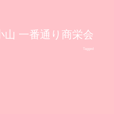
蔵小山 一番通り商栄会
Tagged