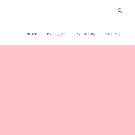
HOME
Event guide
By Industry
shop Map